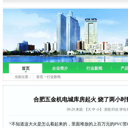
首页
企业简介
行业新闻
产
当前位置：
首页
>
行业新闻
合肥五金机电城库房起火 烧了两小时
09-29 来源:
【
大
中
小
】 浏览:
85
次 评论:
“不知道这大火是怎么着起来的，里面堆放的上百万元的PVC管