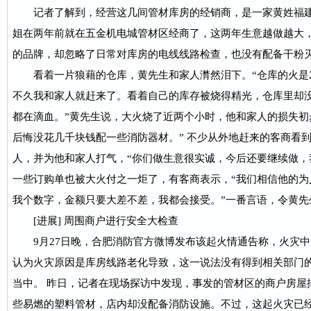
记者了解到，经营这几间管材库房的经销商，是一家黄姓福建
姐在两年前就在五金机电城管材区经商了，这两年生意越做越大
的品牌，却忽略了日常对库房的电线线路检查，也没有配备干粉
看着一片狼藉的仓库，黄先生和家人潸然泪下。“仓库的火是2
不久我和家人就赶来了。看着自己的库存被烧得精光，仓库里却
都在滴血。”黄先生说，大火烧了近两个小时，他和家人的损失初
后悔没花几千块钱配一些消防器材。” 不少从外地赶来的客商看
人，并为他和家人打气，“你们做生意很实诚，今后还要继续做，
一些订购单也被大火付之一炬了，有客商表示，“我们相信他的为
我个数字，金额只要大差不差，我都会接受。”一番言语，令黄先
[进展] 周围商户进行安全大检查
9月27日晚，合肥消防官方微博发布该起火情通告称，火灾中
认为火灾原因是库房线路老化导致，这一说法没有得到相关部门
当中。 昨日，记者在现场探访中发现，事发的管材区的商户房屋
些易燃的塑料管材，店内却没配备消防设施。不过，这起火灾已