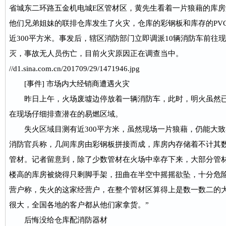
省城东二环路五金机电城E区管材区，黄先生看着一片狼藉的库房
他们兄弟姐妹的联排仓库发生了火灾，仓库的彩钢板和库存的PV
近300平方米。事发后，辖区消防部门立即调派10辆消防车前往现
灭，事故无人员伤亡，目前火灾原因正在调查当中。
//d1.sina.com.cn/201709/29/1471946.jpg
[事件] 市场内大经销商遭遇火灾
昨日上午，火场废墟边停放着一辆消防车，此时，明火虽然已
在现场仔细排查潜在的易燃区域。
失火区域目测有近300平方米，虽然现场一片狼藉，仍能大致
消防官兵称，几间库房由彩钢板拼接而成，库房内存储着不计其数的
管材。记者留意到，除了少数管材在火场中幸存下来，大部分管
楼高的库房被烧得只剩脚手架，扭曲在半空中摇摇欲坠，十分危险
营户称，失火的这家经营户，在整个管材区算得上是数一数二的大
很大，全国各地的客户都从他们家拿货。”
后悔没给仓库配消防器材