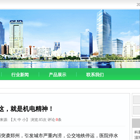
2
行业新闻
产品展示
联系我们
这，就是机电精神！
5 来源:
【
大
中
小
】 浏览:
85
次 评论:
0
条
科
大暴雨突袭郑州，引发城市严重内涝，公交地铁停运，医院停水
淄