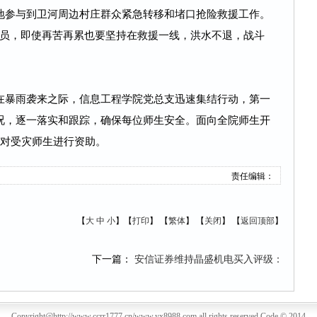
地参与到卫河周边村庄群众紧急转移和堵口抢险救援工作。
党员，即使再苦再累也要坚持在救援一线，洪水不退，战斗
在暴雨袭来之际，信息工程学院党总支迅速集结行动，第一
况，逐一落实和跟踪，确保每位师生安全。面向全院师生开
道，对受灾师生进行资助。
责任编辑：
【
大
中
小
】【
打印
】
【
繁体
】 【
关闭
】 【
返回顶部
】
下一篇：
安信证券维持晶盛机电买入评级：
Copyright@http://www.ccrr1777.cn/www.yx8988.com all rights reserved Code © 2014