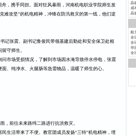
晶
雨同舟，携手同担。面对狂风暴雨，河南机电职业学院师生发
成
晶
能克难攻坚”的机电精神，冲锋在防汛救灾的第一线，他们逆
航
全
委书记张震、副书记鲁俊民带领基建后勤处和安全保卫处相
全
华
问留守师生。
全
询问市场受损情况，了解到市场因水淹导致停水停电，张震
便面、纯净水、火腿肠等急需物品，温暖了师生的心。
风雨，前往未来路纬二路进行抗洪救灾。
居民生活带来了不便。教官团成员发扬“三特”机电精神，埋