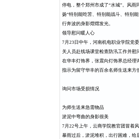
停电，整个郑州市成了“水城”。风
扬“特别能吃苦、特别能战斗、特别
行奔波的身影熠熠发光。
领导慰问暖人心
7月23日中午，河南机电职业学院党
关人员赴线场课堂检查防汛工作并慰
在华丰灯饰界，张震向灯饰界总经理
指示为留守华丰的百余名师生送来方
询问市场受损情况
为师生送来急需物品
淤泥中弯曲的身影很美
7月22号上午，云商学院教官团冒着
暴雨过后，淤泥堆积，出行困难，给