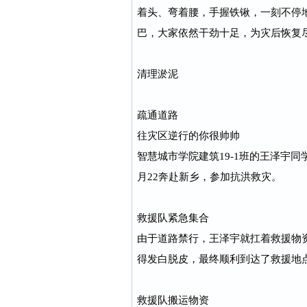
着头、弯着腰，手握铁锹，一刻不停
巴，大家依然干劲十足，为灾后恢复
清理淤泥
疏通道路
往灾区逆行的你很帅帅
智慧城市学院建筑19-1班的王泽宇
月22奔赴新乡，参加抗洪救灾。
救援队紧急集合
由于道路禁行，王泽宇就扛着救援物
得发白脱皮，最终顺利到达了救援地
救援队搬运物资