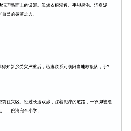
地清理路面上的淤泥。虽然衣服湿透、手脚起泡、浑身泥
尽自己的微薄之力。
同学得知新乡受灾严重后，迅速联系到濮阳当地救援队，于7
资前往灾区。经过长途跋涉，踩着泥泞的道路，一双脚被泡
点——倪湾完全小学。