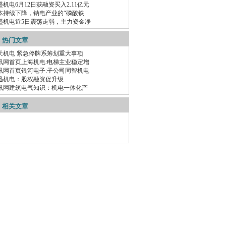
盛机电6月12日获融资买入2.11亿元
本持续下降，钠电产业的“磷酸铁
盛机电近5日震荡走弱，主力资金净
热门文章
天机电 紧急停牌系筹划重大事项
讯网首页上海机电:电梯主业稳定增
讯网首页银河电子:子公司同智机电
迅机电：股权融资促升级
讯网建筑电气知识：机电一体化产
相关文章