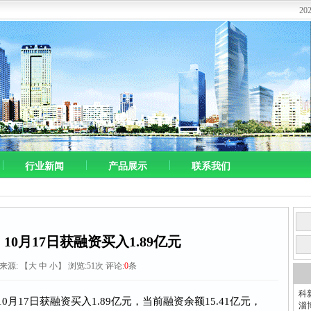
2
行业新闻
产品展示
联系我们
10月17日获融资买入1.89亿元
0 来源:
【
大
中
小
】 浏览:
51
次 评论:
0
条
科
0月17日获融资买入1.89亿元，当前融资余额15.41亿元，
淄