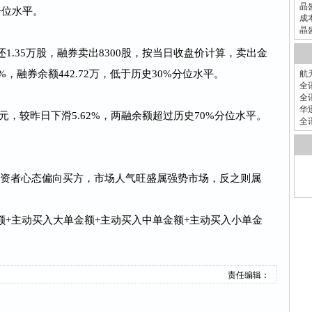
晶
分位水平。
成
晶
还1.35万股，融券卖出8300股，按当日收盘价计算，卖出金
3%，融券余额442.72万，低于历史30%分位水平。
航
全
全
华
亿元，较昨日下滑5.62%，两融余额超过历史70%分位水平。
全
投资者心态偏向买方，市场人气旺盛属强势市场，反之则属
额+主动买入大单金额+主动买入中单金额+主动买入小单金
责任编辑：