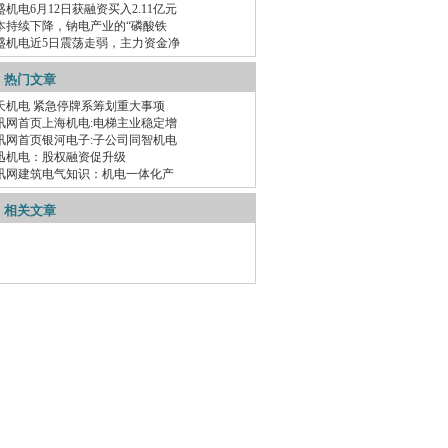
盛机电6月12日获融资买入2.11亿元
本持续下降，钠电产业的“磷酸铁
盛机电近5日震荡走弱，主力资金净
热门文章
天机电 紧急停牌系筹划重大事项
讯网首页上海机电:电梯主业稳定增
讯网首页银河电子:子公司同智机电
迅机电：股权融资促升级
讯网建筑电气知识：机电一体化产
相关文章