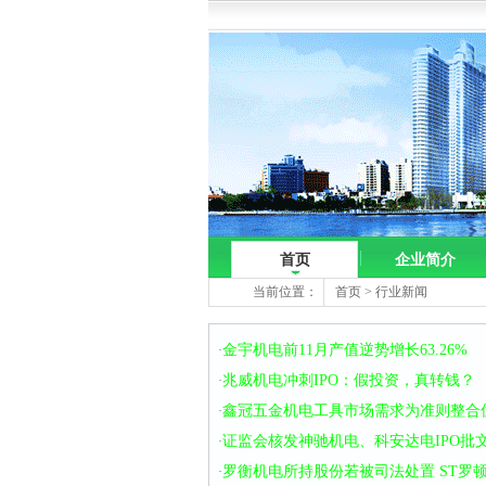
首页
企业简介
当前位置：
首页
>
行业新闻
金宇机电前11月产值逆势增长63.26%
·
兆威机电冲刺IPO：假投资，真转钱？
·
鑫冠五金机电工具市场需求为准则整合
·
证监会核发神驰机电、科安达电IPO批
·
罗衡机电所持股份若被司法处置 ST罗
·