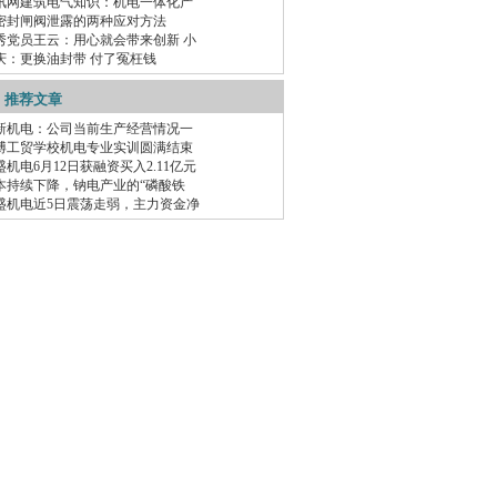
讯网建筑电气知识：机电一体化产
密封闸阀泄露的两种应对方法
秀党员王云：用心就会带来创新 小
庆：更换油封带 付了冤枉钱
推荐文章
新机电：公司当前生产经营情况一
博工贸学校机电专业实训圆满结束
盛机电6月12日获融资买入2.11亿元
本持续下降，钠电产业的“磷酸铁
盛机电近5日震荡走弱，主力资金净