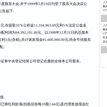
上
8年度股东大会,并于1999年5月19日刊登了股东大会决议公
氟橡
CF
公告如下:
4元,在提取10％公积金11,104,963.69元和5％法定公益金
上
氟橡
分配利润为94,392,191.40元。以1998年12月31日的总股本
CF
科
3元(含税),共计派发现金81,600,000.00元,尚余可供股东
晶
分配。
在上海证券中央登记结算公司登记在册的全体本公司股东。
发放。
已将红利款项(扣税后按每10股2.44元)及代理发放现金红