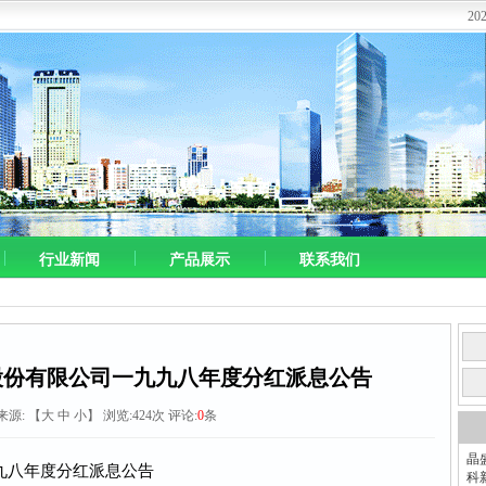
2
行业新闻
产品展示
联系我们
股份有限公司一九九八年度分红派息公告
 来源:
【
大
中
小
】 浏览:
424
次 评论:
0
条
晶
九八年度分红派息公告
科